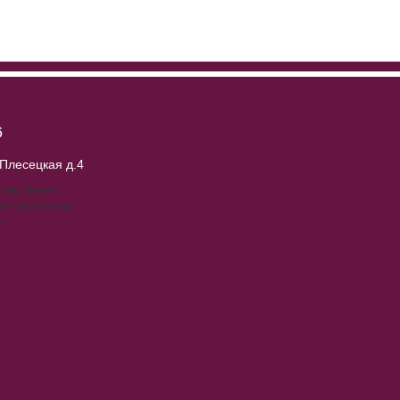
6
 Плесецкая д.4
оглашение
и обработки
х