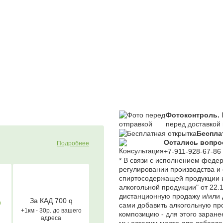
Фотоконтроль.
перед доставкой 
Беспла
Остались вопр
Подробнее
+7-911-928-67-86
* В связи с исполнением феде
регулировании производства и 
спиртосодержащей продукции и
алкогольной продукции" от 22.
дистанционную продажу и/или 
За КАД 700
q
О
сами добавить алкогольную пр
+1км - 30р. до вашего
композицию - для этого заран
адреса