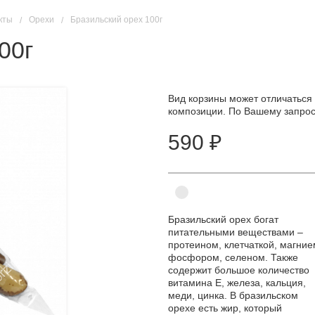
кты
Орехи
Бразильский орех 100г
00г
Вид корзины может отличаться 
композиции. По Вашему запрос
590 ₽
Бразильский орех богат
питательными веществами –
протеином, клетчаткой, магние
фосфором, селеном. Также
содержит большое количество
витамина Е, железа, кальция,
меди, цинка. В бразильском
орехе есть жир, который