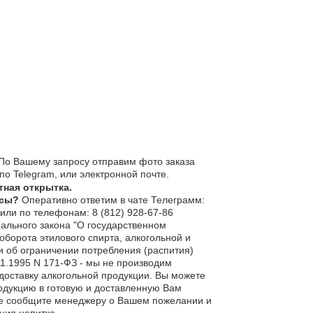
По Вашему запросу отправим фото заказа
по Telegram, или электронной почте.
тная открытка.
осы?
Оперативно ответим в чате Телеграмм:
или по телефонам:
8 (812) 928-67-86
рального закона "О государственном
оборота этилового спирта, алкогольной и
 об ограничении потребления (распития)
11.1995 N 171-ФЗ - мы не производим
доставку алкогольной продукции. Вы можете
одукцию в готовую и доставленную Вам
ее сообщите менеджеру о Вашем пожелании и