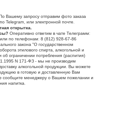
По Вашему запросу отправим фото заказа
по Telegram, или электронной почте.
тная открытка.
осы?
Оперативно ответим в чате Телеграмм:
или по телефонам:
8 (812) 928-67-86
рального закона "О государственном
оборота этилового спирта, алкогольной и
 об ограничении потребления (распития)
11.1995 N 171-ФЗ - мы не производим
доставку алкогольной продукции. Вы можете
одукцию в готовую и доставленную Вам
ее сообщите менеджеру о Вашем пожелании и
ния напитка.