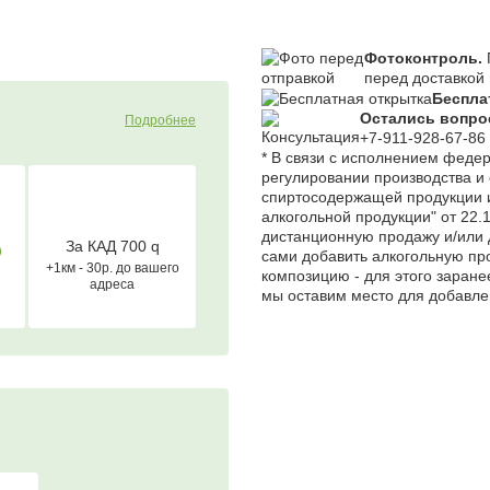
Фотоконтроль.
перед доставкой 
Беспла
Остались вопр
Подробнее
+7-911-928-67-86
* В связи с исполнением феде
регулировании производства и 
спиртосодержащей продукции и
алкогольной продукции" от 22.
дистанционную продажу и/или 
За КАД 700
q
О
сами добавить алкогольную пр
+1км - 30р. до вашего
композицию - для этого заран
адреса
мы оставим место для добавле